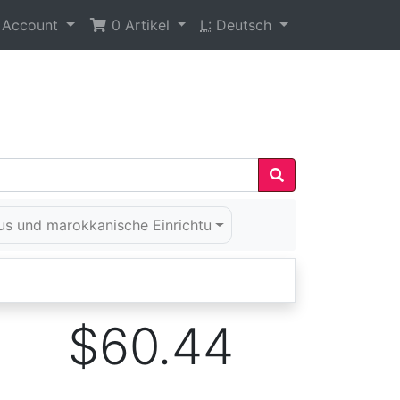
 Account
0
Artikel
L:
Deutsch
us und marokkanische Einrichtu
$60.44