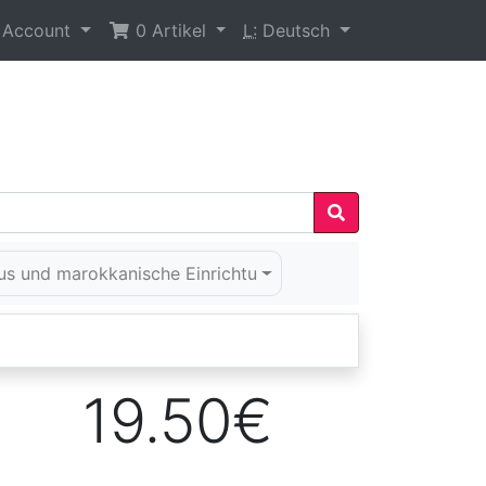
 Account
0
Artikel
L:
Deutsch
us und marokkanische Einrichtu
19.50€