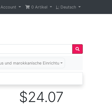
 Account
0
Artikel
L:
Deutsch
us und marokkanische Einrichtu
$24.07