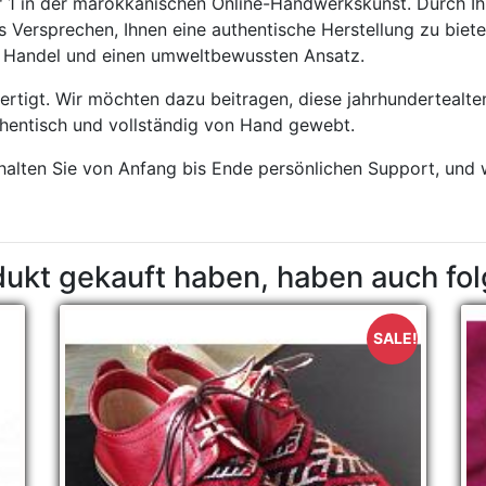
 1 in der marokkanischen Online-Handwerkskunst. Durch Ih
 Versprechen, Ihnen eine authentische Herstellung zu biete
en Handel und einen umweltbewussten Ansatz.
rtigt. Wir möchten dazu beitragen, diese jahrhundertealt
hentisch und vollständig von Hand gewebt.
rhalten Sie von Anfang bis Ende persönlichen Support, und 
dukt gekauft haben, haben auch fo
SALE!