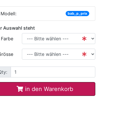
Modell:
bab_p_prix
r Auswahl steht
Farbe
Grösse
Qty:
in den Warenkorb