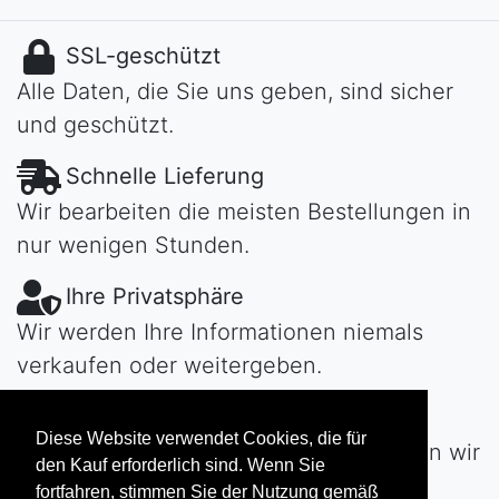
SSL-geschützt
Alle Daten, die Sie uns geben, sind sicher
und geschützt.
Schnelle Lieferung
Wir bearbeiten die meisten Bestellungen in
nur wenigen Stunden.
Ihre Privatsphäre
Wir werden Ihre Informationen niemals
verkaufen oder weitergeben.
Habe Fragen?
Diese Website verwendet Cookies, die für
Kontaktiere uns!
Tag oder Nacht werden wir
den Kauf erforderlich sind. Wenn Sie
uns schnell bei Ihnen melden...
fortfahren, stimmen Sie der Nutzung gemäß