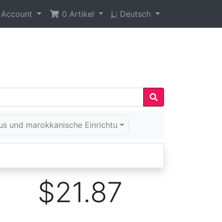
 Account
0
Artikel
L:
Deutsch
us und marokkanische Einrichtu
$21.87