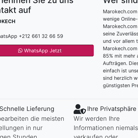
nehmen Sie zu uns
Wer sind
takt auf
Marokech.com 
wenige Online-
OKECH
Marokech.com 
seine Zuverläss
atsApp +212 661 32 66 59
und vor allem 
Marokech.com h
WhatsApp Jetzt
85% mit mehr a
Aufträgen. Die
einfach ist uns
sind herzlich 
günstigsten Pre
Schnelle Lieferung
Ihre Privatsphäre
bearbeiten die meisten
Wir werden Ihre
ellungen in nur
Informationen niemals
gen Stunden.
verkaufen oder