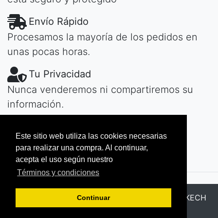
Envío Rápido
Procesamos la mayoría de los pedidos en
unas pocas horas.
Tu Privacidad
Nunca venderemos ni compartiremos su
información.
¿Tiene Preguntas?
Este sitio web utiliza las cookies necesarias
Contactar
de día o de noche, te
para realizar una compra. Al continuar,
responderemos rápidamente...
acepta el uso según nuestro
Términos y condiciones
Todos los derechos reservados © 2026
MAROKECH
Continuar