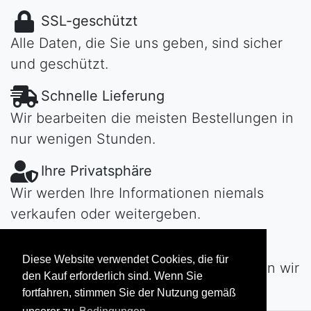
SSL-geschützt
Alle Daten, die Sie uns geben, sind sicher
und geschützt.
Schnelle Lieferung
Wir bearbeiten die meisten Bestellungen in
nur wenigen Stunden.
Ihre Privatsphäre
Wir werden Ihre Informationen niemals
verkaufen oder weitergeben.
Habe Fragen?
Diese Website verwendet Cookies, die für
Kontaktiere uns!
Tag oder Nacht werden wir
den Kauf erforderlich sind. Wenn Sie
uns schnell bei Ihnen melden...
fortfahren, stimmen Sie der Nutzung gemäß