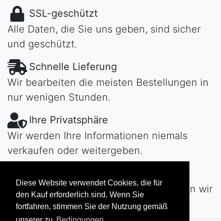
SSL-geschützt
Alle Daten, die Sie uns geben, sind sicher
und geschützt.
Schnelle Lieferung
Wir bearbeiten die meisten Bestellungen in
nur wenigen Stunden.
Ihre Privatsphäre
Wir werden Ihre Informationen niemals
verkaufen oder weitergeben.
Habe Fragen?
Diese Website verwendet Cookies, die für
Kontaktiere uns!
Tag oder Nacht werden wir
den Kauf erforderlich sind. Wenn Sie
uns schnell bei Ihnen melden...
fortfahren, stimmen Sie der Nutzung gemäß
unserer zu
Bedingungen