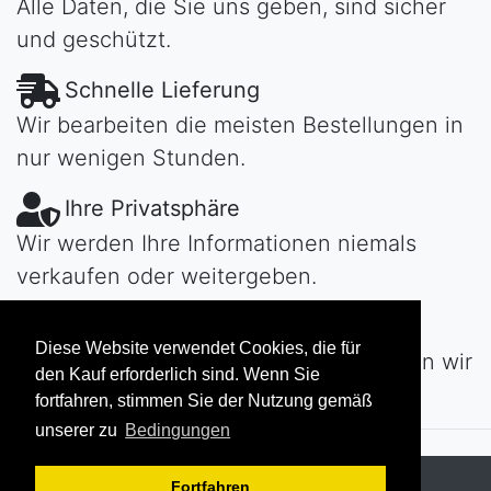
Alle Daten, die Sie uns geben, sind sicher
und geschützt.
Schnelle Lieferung
Wir bearbeiten die meisten Bestellungen in
nur wenigen Stunden.
Ihre Privatsphäre
Wir werden Ihre Informationen niemals
verkaufen oder weitergeben.
Habe Fragen?
Diese Website verwendet Cookies, die für
Kontaktiere uns!
Tag oder Nacht werden wir
den Kauf erforderlich sind. Wenn Sie
uns schnell bei Ihnen melden...
fortfahren, stimmen Sie der Nutzung gemäß
unserer zu
Bedingungen
Copyright © 2026
MAROKECH
Fortfahren