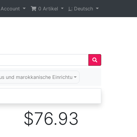
 Account
0
Artikel
L:
Deutsch
us und marokkanische Einrichtu
$76.93