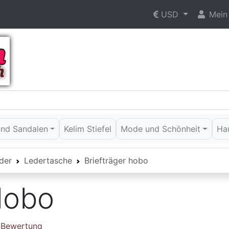
USD
Mein
 und Sandalen
Kelim Stiefel
Mode und Schönheit
Ha
der
Ledertasche
Briefträger hobo
Hobo
e Bewertung