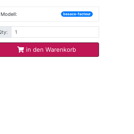
Modell:
besace-facteur
Qty:
in den Warenkorb