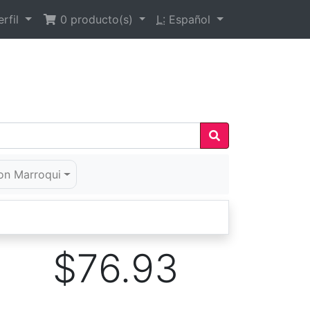
rfil
0
producto(s)
L:
Español
on Marroqui
$76.93