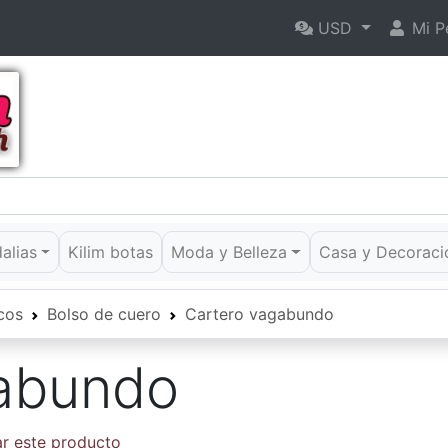
USD
Mi Pe
dalias
Kilim botas
Moda y Belleza
Casa y Decoraci
cos
Bolso de cuero
Cartero vagabundo
abundo
ar este producto