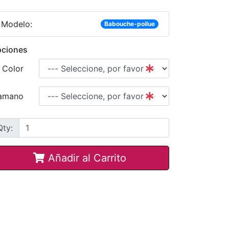
Modelo:
Babouche-poilue
ciones
Color
amano
Qty:
Añadir al Carrito