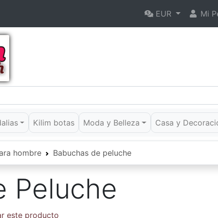
EUR
Mi Pe
dalias
Kilim botas
Moda y Belleza
Casa y Decoraci
ara hombre
Babuchas de peluche
e Peluche
ar este producto