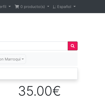
rfil
0
producto(s)
L:
Español
on Marroqui
35.00€