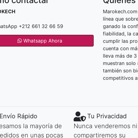
o contactar
Quiénes
OKECH
Marokech.com 
línea que sob
atsApp +212 661 32 66 59
ganado la conf
fiabilidad, la 
Whatsapp Ahora
cumplir las pr
cuenta con más
lleva más de 3
muestran solo n
también son bi
competitivos a
Envío Rápido
Tu Privacidad
esamos la mayoría de
Nunca venderemos ni
pedidos en unas pocas
compartiremos su