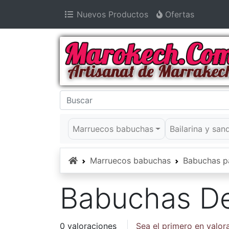
Nuevos Productos
Ofertas
Marruecos babuchas
Bailarina y san
Inicio
Marruecos babuchas
Babuchas p
Babuchas D
0 valoraciones
Sea el primero en valor