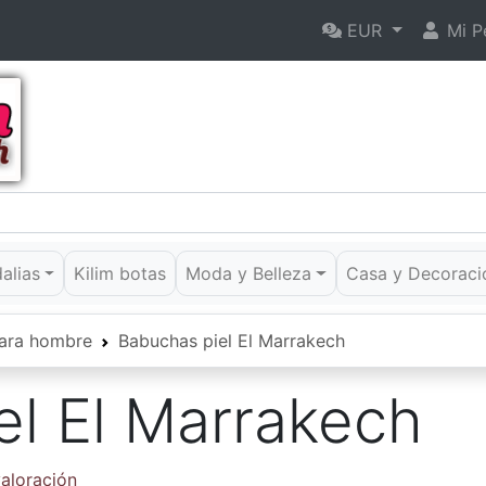
EUR
Mi Pe
dalias
Kilim botas
Moda y Belleza
Casa y Decoraci
ara hombre
Babuchas piel El Marrakech
el El Marrakech
valoración