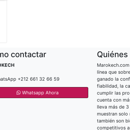
o contactar
Quiénes
OKECH
Marokech.com 
línea que sob
atsApp +212 661 32 66 59
ganado la conf
fiabilidad, la 
Whatsapp Ahora
cumplir las pr
cuenta con más
lleva más de 3
muestran solo n
también son bi
competitivos a