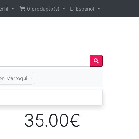
rfil
0
producto(s)
L:
Español
on Marroqui
35.00€