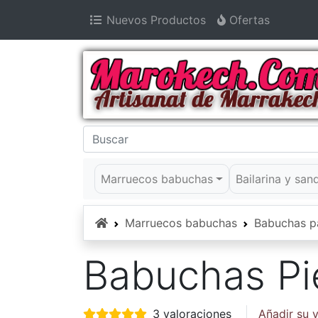
Nuevos Productos
Ofertas
Marruecos babuchas
Bailarina y san
Inicio
Marruecos babuchas
Babuchas p
Babuchas Pi
3 valoraciones
Añadir su 