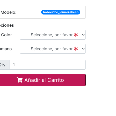
Modelo:
babouche_lemarrakech
ciones
Color
amano
Qty:
Añadir al Carrito