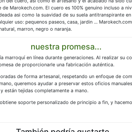
cion del cuero, asi como el artesano y el acabado ha sido 
e de Marokech.com. El cuero es 100% genuino incluso a niv
ada asi como la suavidad de su suela antitranspirante en 
uier uso: pequenos paseos, casa, jardin ... Marokech.com
natural, marron, negro o naranja.
nuestra promesa...
ía marroquí en línea durante generaciones. Al realizar su 
romesa de proporcionarle una fabricación auténtica.
boradas de forma artesanal, respetando un enfoque de com
 mano, queremos ayudar a preservar estos oficios manuales
 y están tejidas completamente a mano.
btiene soporte personalizado de principio a fin, y hacemo
También podría gustarte...