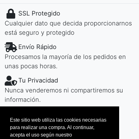
SSL Protegido
Cualquier dato que decida proporcionarnos
está seguro y protegido
Envío Rápido
Procesamos la mayoría de los pedidos en
unas pocas horas.
Tu Privacidad
Nunca venderemos ni compartiremos su
información.
¿Tiene Preguntas?
Este sitio web utiliza las cookies necesarias
Contactar
de día o de noche, te
para realizar una compra. Al continuar,
responderemos rápidamente...
acepta el uso según nuestro