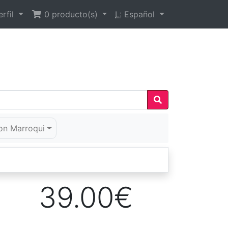
rfil
0
producto(s)
L:
Español
on Marroqui
39.00€