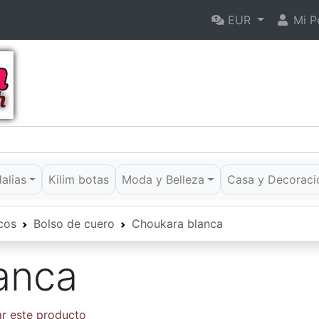
EUR
Mi Pe
dalias
Kilim botas
Moda y Belleza
Casa y Decoraci
cos
Bolso de cuero
Choukara blanca
anca
ar este producto