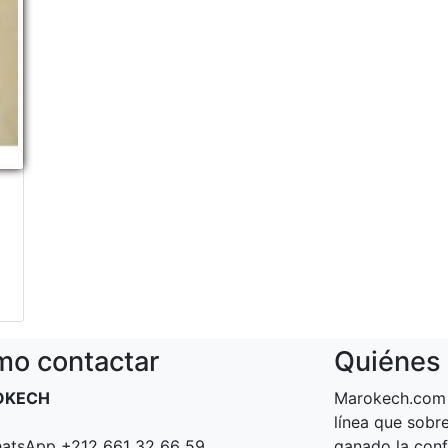
o contactar
Quiénes
OKECH
Marokech.com 
línea que sob
atsApp +212 661 32 66 59
ganado la conf