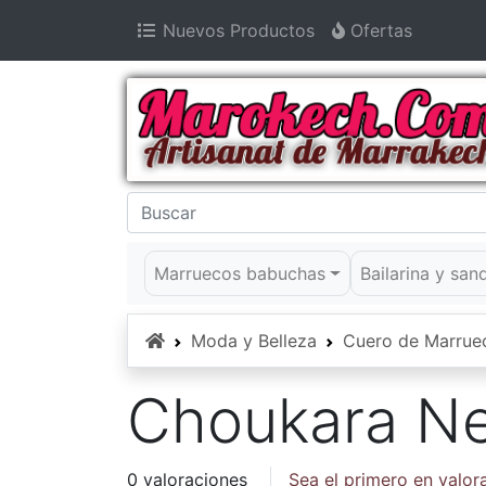
Nuevos Productos
Ofertas
Marruecos babuchas
Bailarina y san
Inicio
Moda y Belleza
Cuero de Marrue
Choukara N
0 valoraciones
Sea el primero en valor