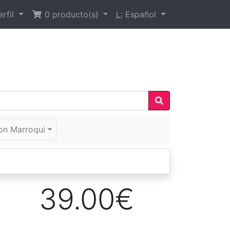
rfil
0
producto(s)
L:
Español
on Marroqui
39.00€