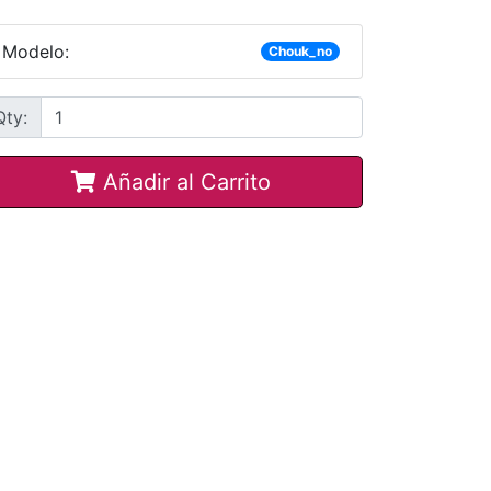
Modelo:
Chouk_no
Qty:
Añadir al Carrito