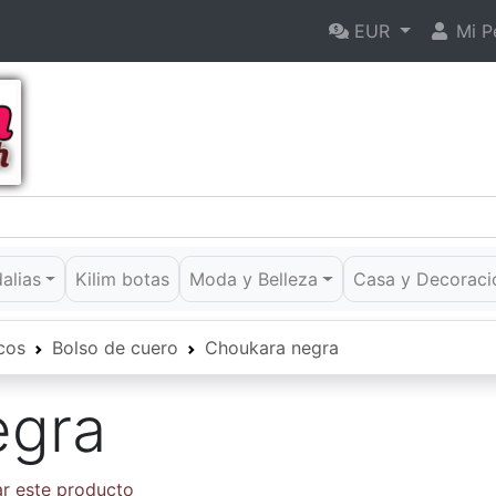
EUR
Mi Pe
dalias
Kilim botas
Moda y Belleza
Casa y Decoraci
cos
Bolso de cuero
Choukara negra
egra
ar este producto