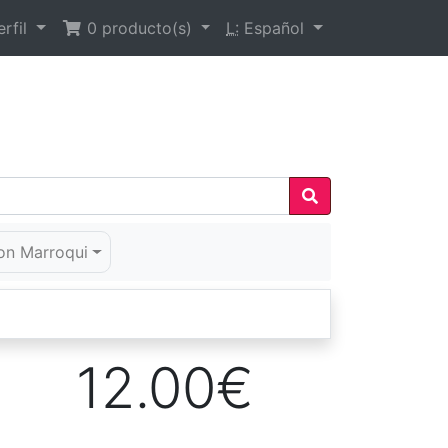
rfil
0
producto(s)
L:
Español
on Marroqui
12.00€