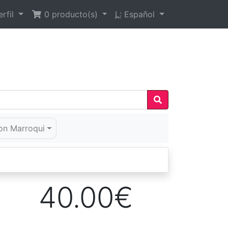
rfil
0
producto(s)
L:
Español
on Marroqui
40.00€