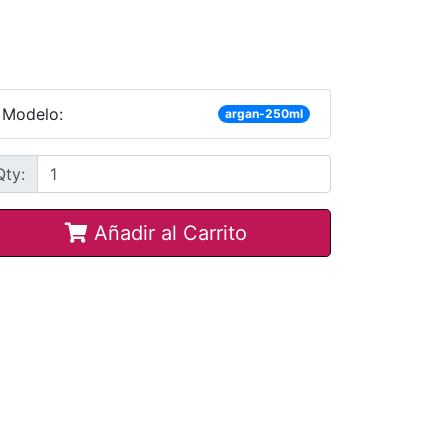
Modelo:
argan-250ml
Qty:
Añadir al Carrito