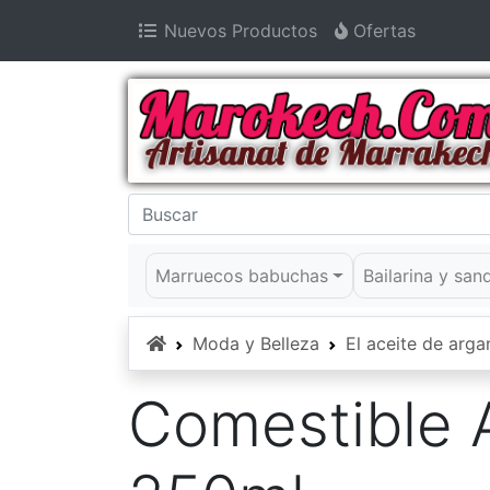
Nuevos Productos
Ofertas
Marruecos babuchas
Bailarina y san
Inicio
Moda y Belleza
El aceite de arga
Comestible 