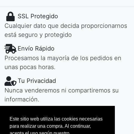
SSL Protegido
Cualquier dato que decida proporcionarnos
está seguro y protegido
Envío Rápido
Procesamos la mayoría de los pedidos en
unas pocas horas.
Tu Privacidad
Nunca venderemos ni compartiremos su
información.
¿Tiene Preguntas?
Este sitio web utiliza las cookies necesarias
Contactar
de día o de noche, te
para realizar una compra. Al continuar,
responderemos rápidamente...
acepta el uso según nuestro