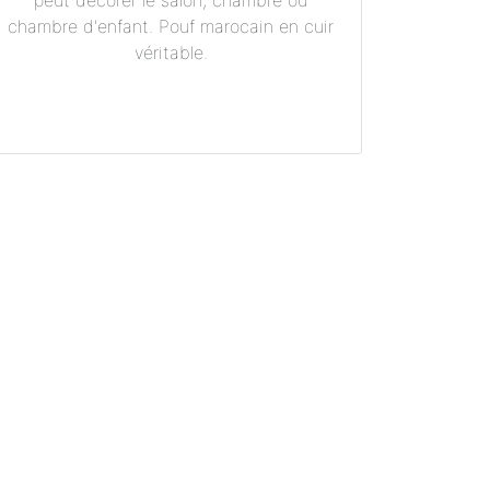
peut décorer le salon, chambre ou
chambre d'enfant. Pouf marocain en cuir
véritable.