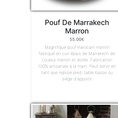
Pouf De Marrakech
Marron
55.00€
Magnifique pouf marocain marron
fabriqué en cuir épais de Marrakech de
couleur marron et dorée. Fabrication
100% artisanale à la main. Peut servir en
tant que repose pied, table basse ou
siège d'appoint