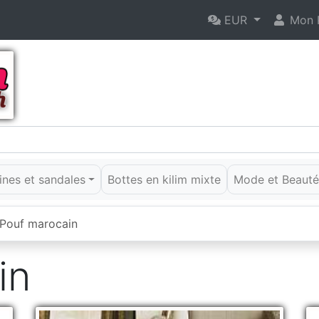
EUR
Mon P
rines et sandales
Bottes en kilim mixte
Mode et Beaut
Pouf marocain
in