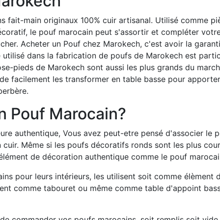
Marokech
 fait-main originaux 100% cuir artisanal. Utilisé comme 
oratif, le pouf marocain peut s'assortir et compléter votr
er. Acheter un Pouf chez Marokech, c'est avoir la garantie
re utilisé dans la fabrication de poufs de Marokech est parti
ose-pieds de Marokech sont aussi les plus grands du march
e facilement les transformer en table basse pour apporte
 berbère.
 Pouf Marocain?
ure authentique, Vous avez peut-etre pensé d'associer le po
cuir. Même si les poufs décoratifs ronds sont les plus cour
élément de décoration authentique comme le pouf marocain, c
ains pour leurs intérieurs, les utilisent soit comme élèmen
lisent comme tabouret ou même comme table d'appoint bass
 de commander vos poufs marocains, soit remplis soit vide