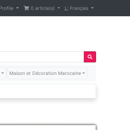
rofile
0
article(s)
L:
Français
é
Maison et Décoration Marocaine