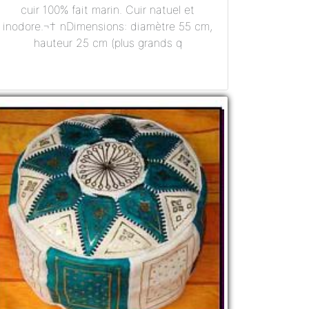
cuir 100% fait marin. Cuir natuel et
inodore.¬† nDimensions: diamètre 55 cm,
hauteur 25 cm (plus grands q