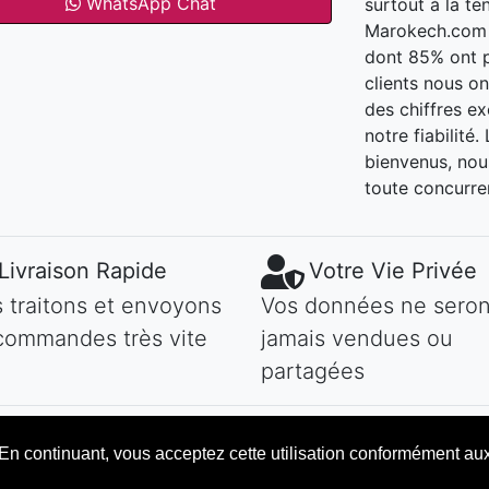
WhatsApp Chat
surtout à la te
Marokech.com t
dont 85% ont 
clients nous o
des chiffres e
notre fiabilité
bienvenus, nous
toute concurre
Livraison Rapide
Votre Vie Privée
 traitons et envoyons
Vos données ne seron
commandes très vite
jamais vendues ou
partagées
s. En continuant, vous acceptez cette utilisation conformément au