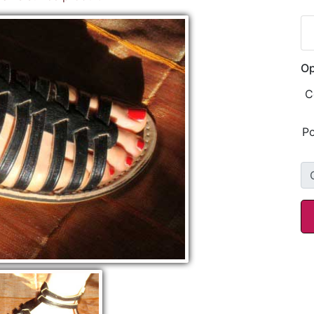
Op
C
Po