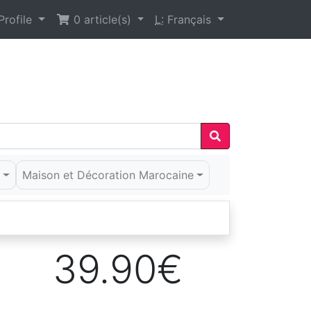
rofile
0
article(s)
L:
Français
é
Maison et Décoration Marocaine
39.90€