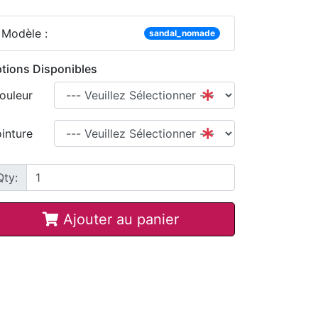
Modèle :
sandal_nomade
tions Disponibles
ouleur
inture
Qty:
Ajouter au panier