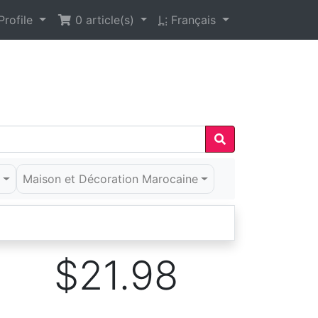
rofile
0
article(s)
L:
Français
é
Maison et Décoration Marocaine
$21.98