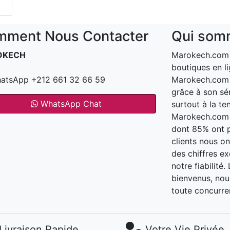
ment Nous Contacter
Qui som
OKECH
Marokech.com e
boutiques en li
atsApp +212 661 32 66 59
Marokech.com a
grâce à son sér
WhatsApp Chat
surtout à la te
Marokech.com t
dont 85% ont 
clients nous o
des chiffres e
notre fiabilité
bienvenus, nous
toute concurre
Livraison Rapide
Votre Vie Privée