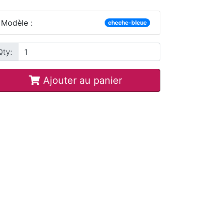
Modèle :
cheche-bleue
Qty:
Ajouter au panier