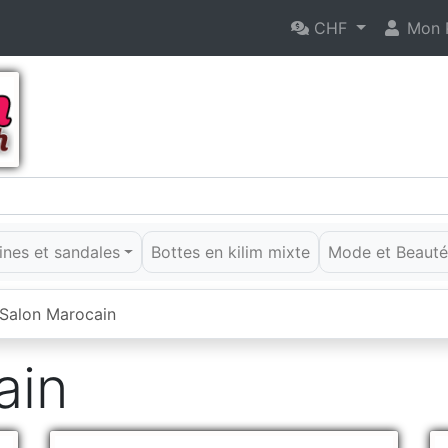
CHF
Mon P
rines et sandales
Bottes en kilim mixte
Mode et Beaut
Salon Marocain
ain