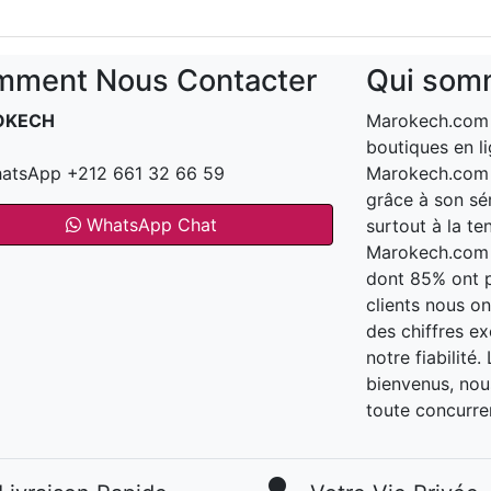
ment Nous Contacter
Qui som
OKECH
Marokech.com e
boutiques en li
atsApp +212 661 32 66 59
Marokech.com a
grâce à son sér
WhatsApp Chat
surtout à la te
Marokech.com t
dont 85% ont 
clients nous o
des chiffres e
notre fiabilité
bienvenus, nous
toute concurre