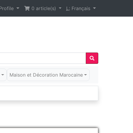
rofile
0
article(s)
L:
Français
é
Maison et Décoration Marocaine