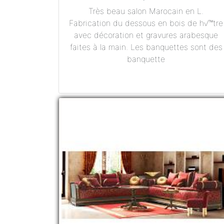
Très beau salon Marocain en L.
Fabrication du dessous en bois de h√™tre
avec décoration et gravures arabesque
faites à la main. Les banquettes sont des
banquette