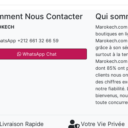
ment Nous Contacter
Qui som
OKECH
Marokech.com e
boutiques en li
atsApp +212 661 32 66 59
Marokech.com a
grâce à son sér
WhatsApp Chat
surtout à la te
Marokech.com t
dont 85% ont 
clients nous o
des chiffres e
notre fiabilité
bienvenus, nous
toute concurre
Livraison Rapide
Votre Vie Privée