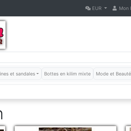
EUR
Mon P
rines et sandales
Bottes en kilim mixte
Mode et Beaut
n