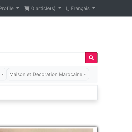
rofile
0
article(s)
L:
Français
é
Maison et Décoration Marocaine