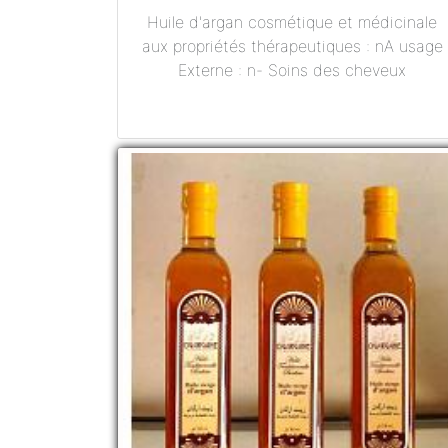
Huile d'argan cosmétique et médicinale
aux propriétés thérapeutiques : nA usage
Externe : n- Soins des cheveux