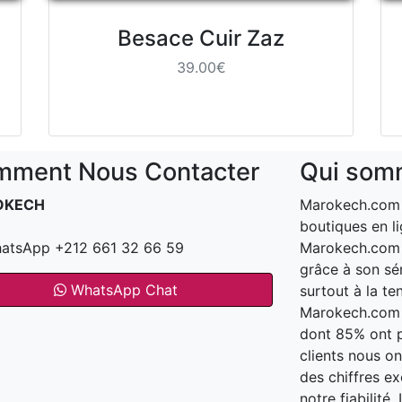
Besace Cuir Zaz
39.00€
ment Nous Contacter
Qui som
OKECH
Marokech.com e
boutiques en li
atsApp +212 661 32 66 59
Marokech.com a
grâce à son sér
WhatsApp Chat
surtout à la te
Marokech.com t
dont 85% ont 
clients nous o
des chiffres e
notre fiabilité