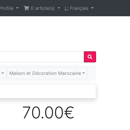
rofile
0
article(s)
L:
Français
é
Maison et Décoration Marocaine
70.00€