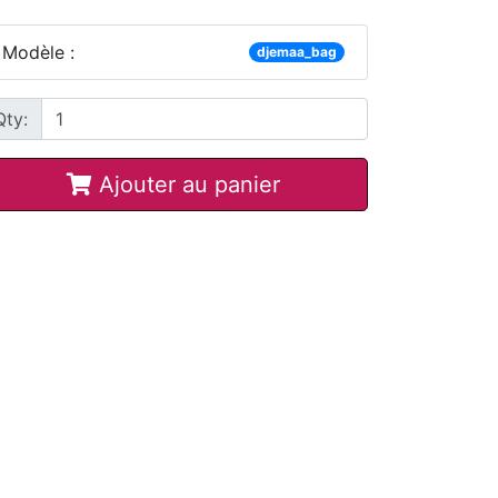
Modèle :
djemaa_bag
Qty:
Ajouter au panier