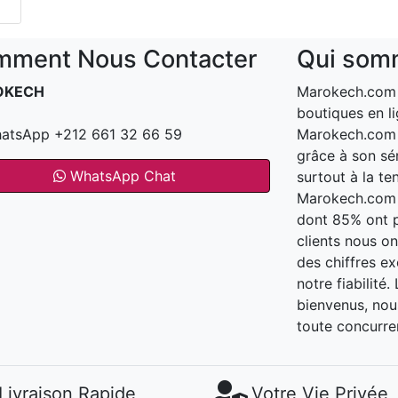
ment Nous Contacter
Qui som
OKECH
Marokech.com e
boutiques en li
atsApp +212 661 32 66 59
Marokech.com a
grâce à son sér
WhatsApp Chat
surtout à la te
Marokech.com t
dont 85% ont 
clients nous o
des chiffres e
notre fiabilité
bienvenus, nous
toute concurre
Livraison Rapide
Votre Vie Privée