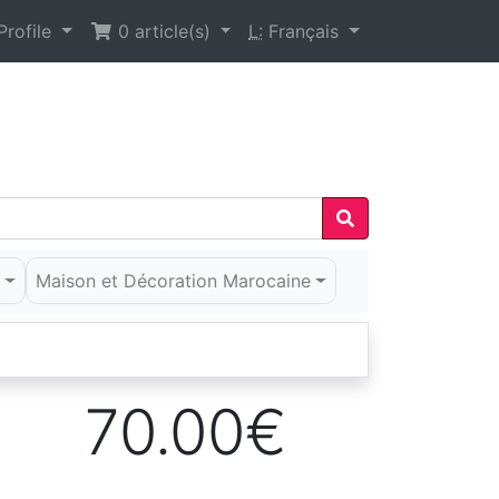
rofile
0
article(s)
L:
Français
é
Maison et Décoration Marocaine
70.00€