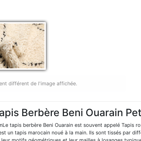
ent différent de l'image affichée.
Tapis Berbère Beni Ouarain Pe
Le tapis berbère Beni Ouarain est souvent appelé Tapis r
st un tapis marocain noué à la main. Ils sont tissés par diff
leur motifs géométriques et leur mailles à losanges typiques