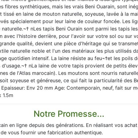
 fibres synthètiques, mais les vrais Beni Ouarain, sont inéga
tissé en laine de mouton naturelle, soyeuse, lavée à la mai
levés spécialement pour leur laine de couleur foncée. Les 
 naturelle.¬† nLes tapis Beni Ourain sont parmi les tapis l
avec l'histoire derrière, pour l'avoir sur votre sol ou sur v
grande qualité, devient une pièce d'héritage qui se transme
tile naturelle noble et l'un des matériaux les plus utilisés da
ge quotidien intensif. La laine résiste au feu¬†et les poils d
'usage.¬† nLa laine de votre tapis provient de petits éle
es de l'Atlas marocain). Les moutons sont nourris naturel
soit soyeuse et généreuse, ce qui fait la particularité des 
 Epaisseur: Env 20 mm Age: Contemporain, neuf, fait sur m
x 1.5m
Notre Promesse...
ain en ligne depuis des générations. En réalisant vos acha
 de vous fournir une fabrication authentique.