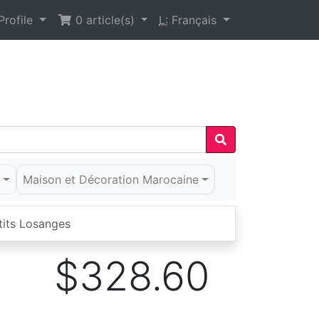
rofile
0
article(s)
L:
Français
é
Maison et Décoration Marocaine
tits Losanges
$328.60