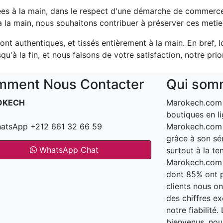
es à la main, dans le respect d'une démarche de commerce 
la main, nous souhaitons contribuer à préserver ces metier
nt authentiques, et tissés entièrement à la main. En bref, 
u'à la fin, et nous faisons de votre satisfaction, notre prio
ment Nous Contacter
Qui som
OKECH
Marokech.com e
boutiques en li
atsApp +212 661 32 66 59
Marokech.com a
grâce à son sér
WhatsApp Chat
surtout à la te
Marokech.com t
dont 85% ont 
clients nous o
des chiffres e
notre fiabilité
bienvenus, nous