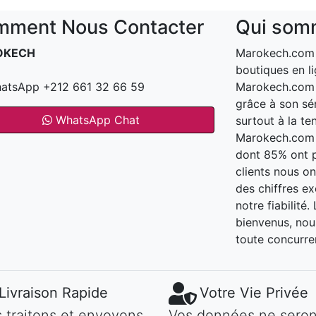
ment Nous Contacter
Qui som
OKECH
Marokech.com e
boutiques en li
atsApp +212 661 32 66 59
Marokech.com a
grâce à son sér
WhatsApp Chat
surtout à la te
Marokech.com t
dont 85% ont 
clients nous o
des chiffres e
notre fiabilité
bienvenus, nous
toute concurre
Livraison Rapide
Votre Vie Privée
 traitons et envoyons
Vos données ne seron