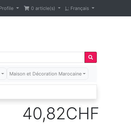
rofile
0
article(s)
L:
Français
é
Maison et Décoration Marocaine
40,82CHF