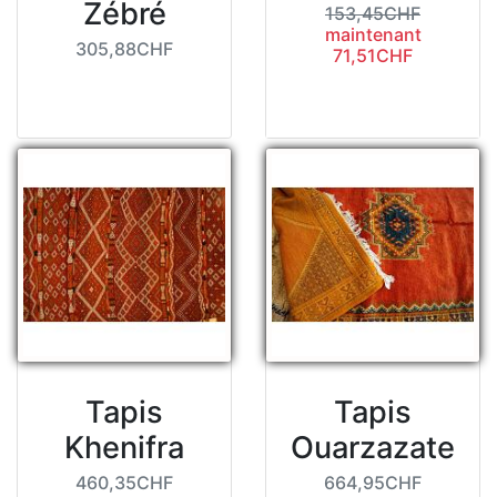
Zébré
153,45CHF
maintenant
305,88CHF
71,51CHF
Tapis
Tapis
Khenifra
Ouarzazate
460,35CHF
664,95CHF